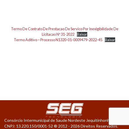
SERVIDORES
INFORMAÇÕES
Termo De Contrato De Prestacao De Servico Por Inexigibilidade De
COMPLIANCE
Licitacao Nº 31-2022
Baixar
Termo Aditivo – Processo N1320-01-0009479-2022-45
Baixar
Consórcio Intermunicipal de Saude Nordeste Jequitinhonha
CNPJ: 13.220.150/0001-52 ® 2012 - 2026 Direitos Reservados.