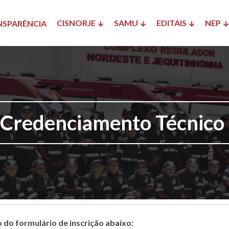
CISNORJE
SAMU
EDITAIS
NEP
NSPARÊNCIA
 Credenciamento Técnic
do formulário de inscrição abaixo: