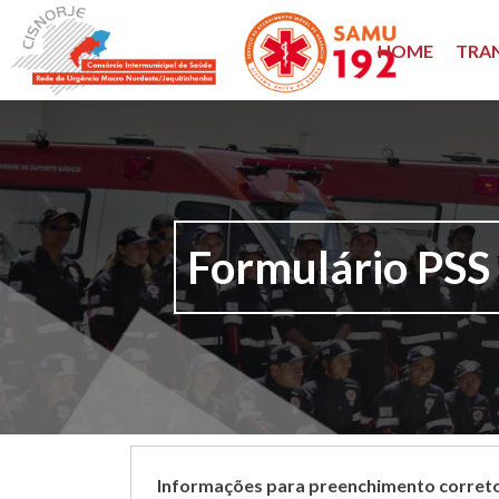
Pular
para
HOME
TRA
o
conteúdo
Formulário PSS
Informações para preenchimento correto 