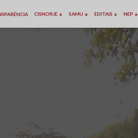
CISNORJE
SAMU
EDITAIS
NEP
NSPARÊNCIA