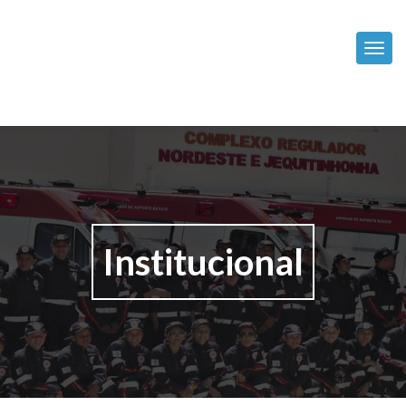
Alte
Pular
HOME
para
o
conteúdo
TRANSPARÊNCIA
CISNORJE
Institucional
SAMU
EDITAIS
NEP